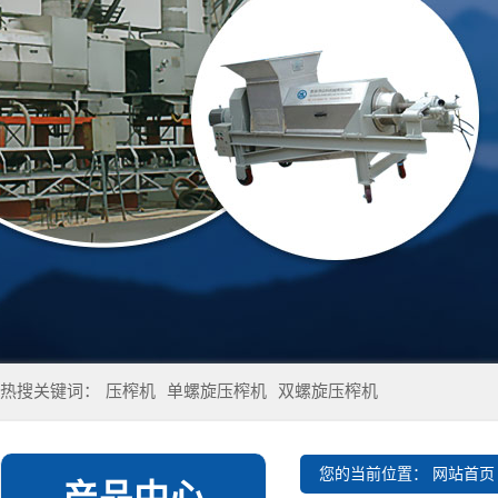
热搜关键词：
压榨机
单螺旋压榨机
双螺旋压榨机
您的当前位置：
网站首页