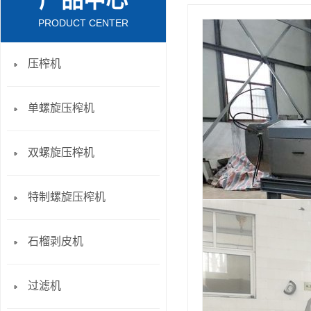
产品中心
PRODUCT CENTER
压榨机
单螺旋压榨机
双螺旋压榨机
特制螺旋压榨机
石榴剥皮机
过滤机