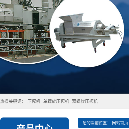
热搜关键词：
压榨机
单螺旋压榨机
双螺旋压榨机
您的当前位置：
网站首页