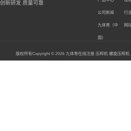
创新研发 质量可靠
公司新闻
行
九体育（中
网
国）
版权所有Copyright © 2026 九体育在线注册 压榨机 螺
九州登录_九州（中国）
D体育在线注册
U8官方在线入口
九州登录
OD体育