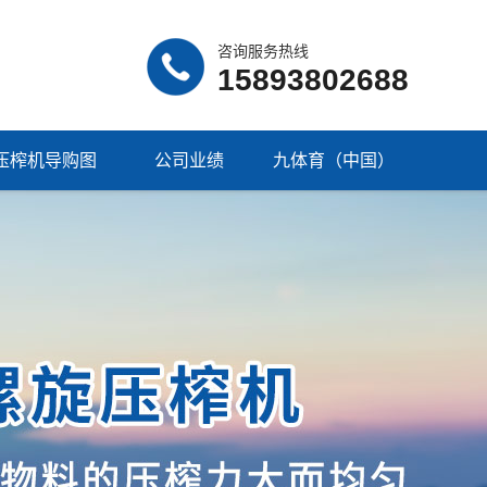
咨询服务热线
15893802688
压榨机导购图
公司业绩
九体育（中国）