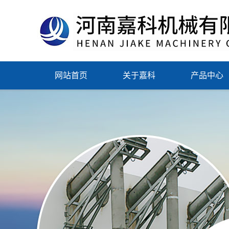
网站首页
关于嘉科
产品中心