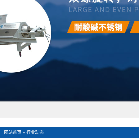
：
网站首页
»
行业动态