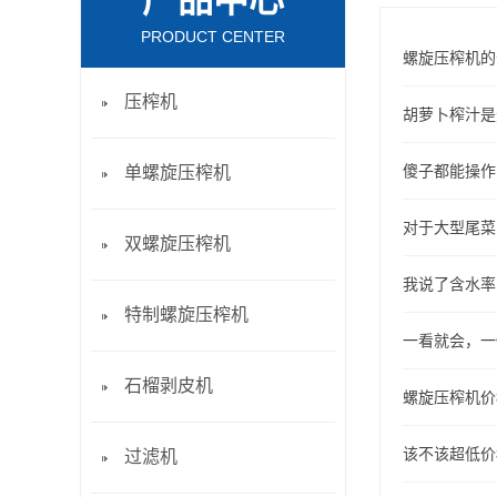
产品中心
PRODUCT CENTER
螺旋压榨机的
压榨机
胡萝卜榨汁是
傻子都能操作
单螺旋压榨机
对于大型尾菜
双螺旋压榨机
我说了含水率
特制螺旋压榨机
一看就会，一
石榴剥皮机
螺旋压榨机价
该不该超低价
过滤机