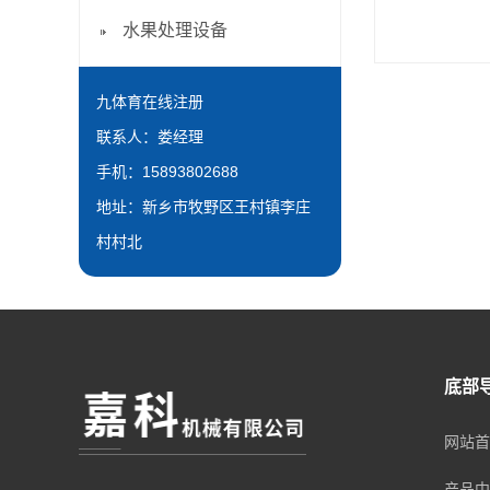
水果处理设备
九体育在线注册
联系人：娄经理
手机：15893802688
地址：新乡市牧野区王村镇李庄
村村北
底部
网站首
产品中