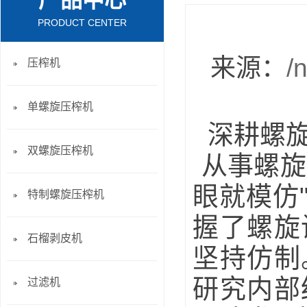
产品中心
PRODUCT CENTER
来源：
/
压榨机
单螺旋压榨机
深耕螺
双螺旋压榨机
从事螺旋
眼就模仿
特制螺旋压榨机
握了螺旋
石榴剥皮机
坚持仿制
研究内部
过滤机