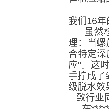
我
们16
虽然核
理：当螺
合特定深
应"。这
手拧成了
级脱水效
致行业
在***