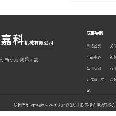
底部导航
网站首页
关
产品中心
视
创新研发 质量可靠
公司新闻
行
九体育（中
网
国）
版权所有Copyright © 2026 九体育在线注册 压榨机 螺