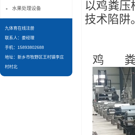
以鸡粪压
水果处理设备
技术陷阱
九体育在线注册
联系人：娄经理
手机：15893802688
鸡
地址：新乡市牧野区王村镇李庄
村村北