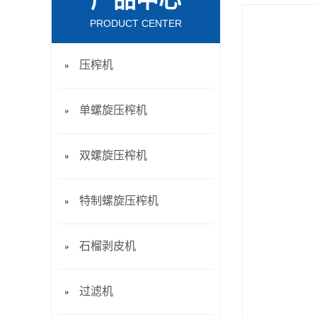
产品中心
PRODUCT CENTER
压榨机
单螺旋压榨机
双螺旋压榨机
特制螺旋压榨机
石榴剥皮机
过滤机