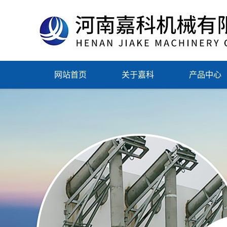
网站首页
关于嘉科
产品中心