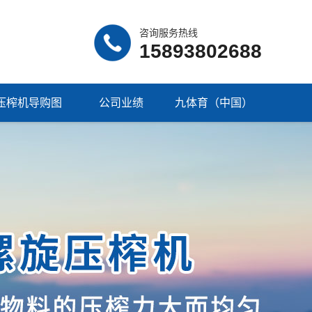
咨询服务热线
15893802688
压榨机导购图
公司业绩
九体育（中国）