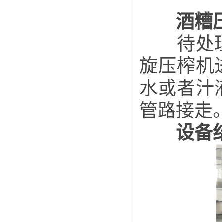
酒糟
待处理的
旋压榨机
水或者汁
管路接走
设备