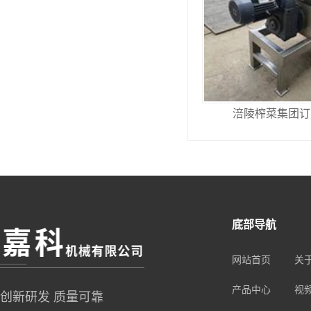
涪陵榨菜集团订
底部导航
网站首页
关
产品中心
视
创新研发 质量可靠