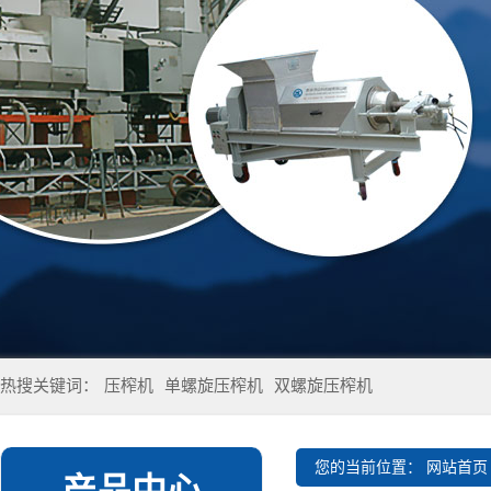
热搜关键词：
压榨机
单螺旋压榨机
双螺旋压榨机
您的当前位置：
网站首页