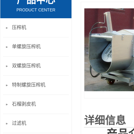
产品中心
PRODUCT CENTER
压榨机
单螺旋压榨机
双螺旋压榨机
特制螺旋压榨机
石榴剥皮机
详细信息
过滤机