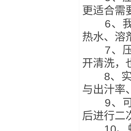
更适合需
6、我公
热水、溶
7、压榨
开清洗，
8、实现
与出汁率
9、可以
后进行二
10、螺