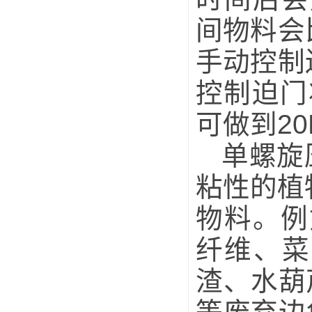
间物料会
手动控制
控制迫门
20
可做到
单螺旋
粘性的植
物料。例
纤维、菜
渣、水葫