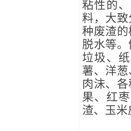
粘性的、
料，大致
种废渣的
脱水等。
垃圾、纸
薯、洋葱
肉沫、各
果、红枣
渣、玉米