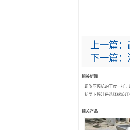
上一篇：
下一篇：
相关新闻
螺旋压榨机的干度一样，压
胡萝卜榨汁是选择螺旋压榨
相关产品