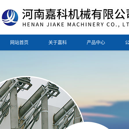
网站首页
关于嘉科
产品中心