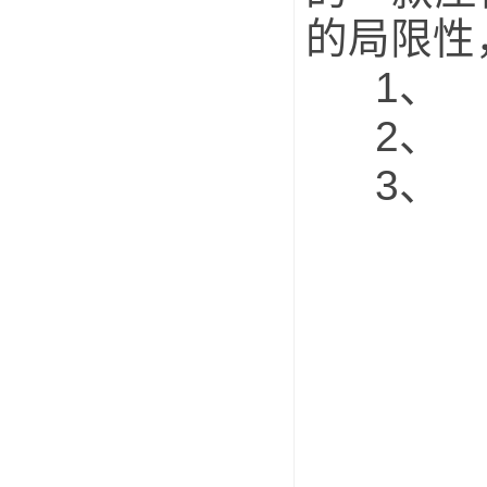
的局限性
1、
2、
3、