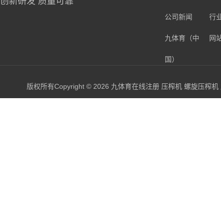
创新研发 质量可靠
公司新闻
行
九体育（中
网
国）
版权所有Copyright © 2026 九体育在线注册 压榨机 螺
九州登录_九州（中国）
D体育在线注册
U8官方在线入口
九州登录
OD体育