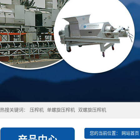
热搜关键词：
压榨机
单螺旋压榨机
双螺旋压榨机
您的当前位置：
网站首页