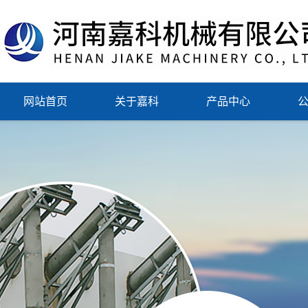
网站首页
关于嘉科
产品中心