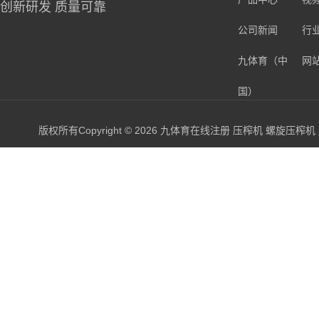
创新研发 质量可靠
公司新闻
行
九体育（中
网
国）
版权所有Copyright © 2026 九体育在线注册 压榨机 螺
九州登录_九州（中国）
D体育在线注册
U8官方在线入口
九州登录
OD体育