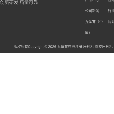
创新研发 质量可靠
公司新闻
行
九体育（中
网
国）
版权所有Copyright © 2026 九体育在线注册 压榨机 螺
九州登录_九州（中国）
D体育在线注册
U8官方在线入口
九州登录
OD体育