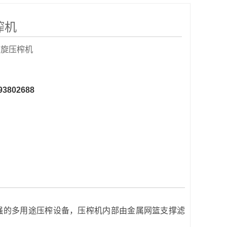
榨机
螺旋压榨机
93802688
强的多用途压榨设备，压榨机内部由金属网篮支撑滤