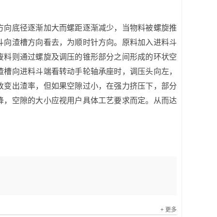
向底径逐渐加大而螺距逐渐减少，当物料被螺旋推
斗向渣槽方向看去，为顺时针方向。原料加入进料斗
废料则通过螺旋及调压的锥形部分之间形成的环状空
渣槽向进料斗端看转动手轮轴承座时，调压头向左，
改变出渣率，但如果空隙过小，在强力挤压下，部分
降，空隙的大小应视用户具体工艺要求而定。从而达
+ 更多