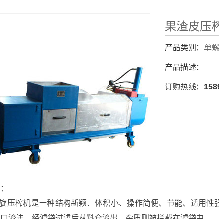
果渣皮压
产品类别：
单
产品描述：
订购热线：
158
：
旋压榨机是一种结构新颖、体积小、操作简便、节能、适用性
入口流进，经滤袋过滤后从料仓流出，杂质则被拦截在滤袋中。