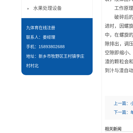
水果处理设备
工作原理
破碎后的果
进时，因螺
九体育在线注册
中，在螺旋
联系人：娄经理
隙排出，调
手机：15893802688
空隙即缩小
地址：新乡市牧野区王村镇李庄
渣的颗粒会
村村北
到汁与渣自
上一篇：
下一篇：
相关新闻