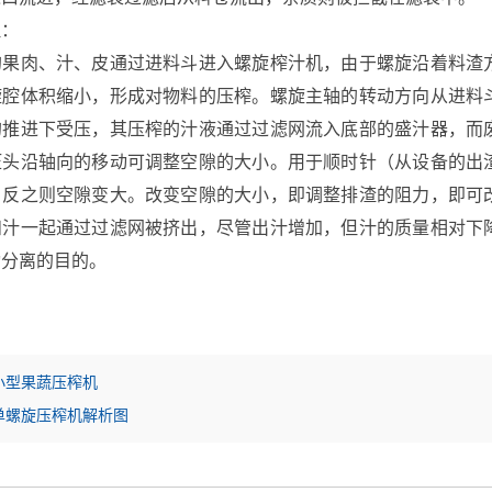
：
肉、汁、皮通过进料斗进入螺旋榨汁机，由于螺旋沿着料渣方
旋腔体积缩小，形成对物料的压榨。螺旋主轴的转动方向从进料
的推进下受压，其压榨的汁液通过过滤网流入底部的盛汁器，而
压头沿轴向的移动可调整空隙的大小。用于顺时针（从设备的出
、反之则空隙变大。改变空隙的大小，即调整排渣的阻力，即可
和汁一起通过过滤网被挤出，尽管出汁增加，但汁的质量相对下
动分离的目的。
小型果蔬压榨机
单螺旋压榨机解析图