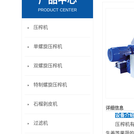
产品中心
PRODUCT CENTER
压榨机
单螺旋压榨机
双螺旋压榨机
特制螺旋压榨机
石榴剥皮机
详细信息
设备介
过滤机
压榨机
生姜等果蔬