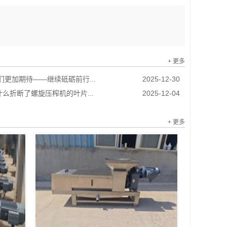
+ 更多
我们更加期待——继续砥砺前行...
2025-12-30
么折断了螺旋压榨机的叶片...
2025-12-04
+ 更多