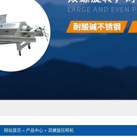
：
网站首页
»
产品中心
»
双螺旋压榨机