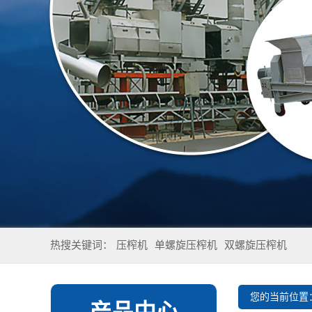
热搜关键词：
压榨机
单螺旋压榨机
双螺旋压榨机
您的当前位置