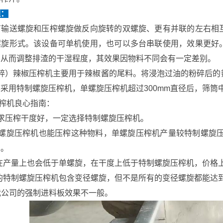
理：
送螺旋和压榨螺旋做反向旋转的双螺旋、更有并联的左右相互
螺旋形式。该设备可单机使用，也可以多台串联使用，效果更好
，从而调整排渣的干湿程度，其效果因物料不同会有一定差别。
）辣椒压榨机主要用于辣椒酱的尾料。将浸泡过油的粉碎后的
采用特制螺旋压榨机，单螺旋压榨机超过300mm直径后，筛筒
榨机良心指南：
求压榨干度好，一定选择特制螺旋压榨机。
螺旋压榨机也能压榨这种物料，单螺旋压榨机产量较特制螺旋压榨
高。
在产量上也会低于单螺旋，在干度上低于特制螺旋压榨机，价格
的特制螺旋压榨机包含变径螺旋，但不是所有的变径螺旋都能达
我公司的强制进料板效果不一般。