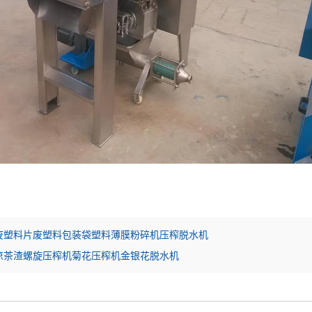
废塑料片废塑料包装袋塑料薄膜粉碎机压榨脱水机
凉茶渣螺旋压榨机菊花压榨机金银花脱水机