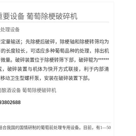
重要设备 葡萄除梗破碎机
果处理设备
旋定量输送；先除梗后破碎，除梗轴和除梗转筛均为
筛的长度较长，可适应多种葡萄品种的处理，排出机
微量。破碎装置位于除梗转筛下部，破碎辊为******
成，破碎装置与机体为快开方式联接，利于内部清
可移动卫生型螺杆泵，安装在破碎装置下部。
萄酿酒设备 葡萄除梗破碎机
93802688
并结合我国的国情研制的葡萄前处理专用设备。目前，有
1—50