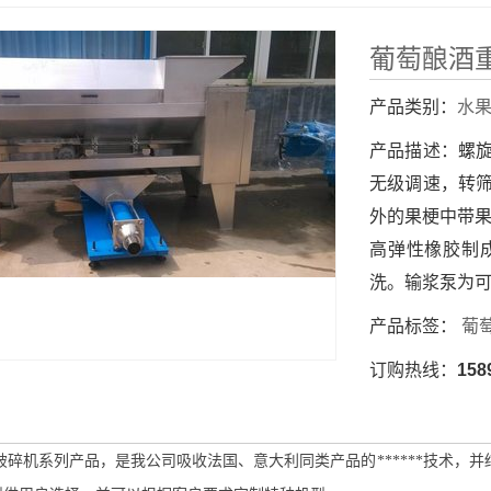
葡萄酿酒
产品类别：
水
产品描述：
螺
无级调速，转
外的果梗中带果
高弹性橡胶制
洗。输浆泵为
产品标签：
葡
订购热线：
158
破碎机系列产品，是我公司吸收法国、意大利同类产品的******技术，