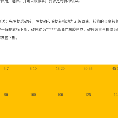
型供用户选择。并可
以
根据客户要求
定制
特种机型。
：
输送；先除梗后破碎
，
除梗轴和除梗转筛均为无级调速，转筛的长度较
位于除梗转筛下部，破碎辊为******高弹性橡胶制成，破碎装置与机体
碎装置下部。
5-7
8-10
18-20
30-35
45-
90
100
100
125
12