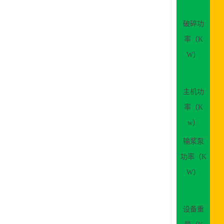
破碎功
率（
K
W）
主机功
率（
K
w）
输浆泵
功率（
K
W）
设备重