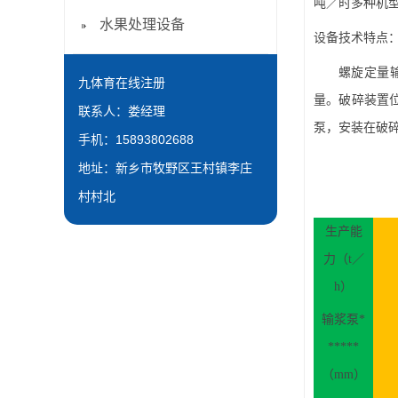
吨／时多种机
水果处理设备
设备技术特点
螺旋定量
九体育在线注册
量
。破碎装置
联系人：娄经理
泵，安装在破
手机：15893802688
地址：新乡市牧野区王村镇李庄
村村北
生产能
力
（
t／
h）
输浆泵*
*****
（
mm）