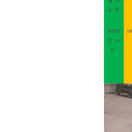
量（
K
g）约
外形尺
19
寸（
m
m）