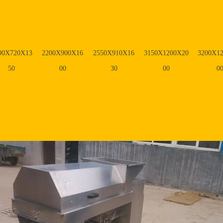
00X720X13
2200X900X16
2550X910X16
3150X1200X20
3200X1
50
00
30
00
0