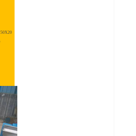
250X20
0