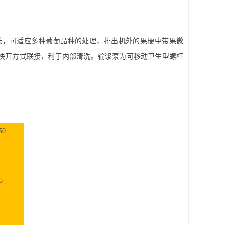
长，可适应多种葡萄品种的处理，排出机外的果梗中带果
微
为快开方式联接，利于内部清洗。输浆泵为可移动卫生型螺杆
50
5