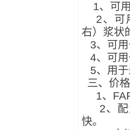
1、可用
2、可用
右）浆状
3、可用
4、可用
5、用于
三、价格虽
1、FA
2、配置
快。