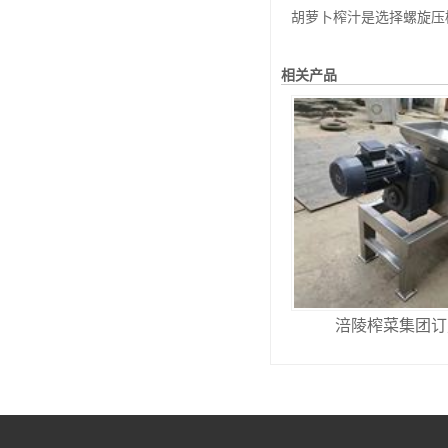
胡萝卜榨汁是选择螺旋压榨
相关产品
涪陵榨菜集团订