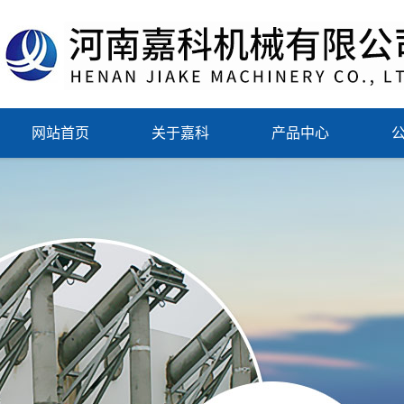
网站首页
关于嘉科
产品中心