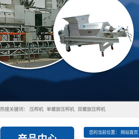
热搜关键词：
压榨机
单螺旋压榨机
双螺旋压榨机
您的当前位置：
网站首页