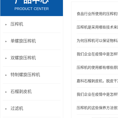
产品中心
PRODUCT CENTER
食品行业所使用的压榨机
压榨机
压榨机是采用哪些技术来
为何压榨机可以保证物料
单螺旋压榨机
我们企业在疫情中是怎样
双螺旋压榨机
压榨机的使用都有哪些原
特制螺旋压榨机
嘉科石榴剥皮机，脱皮干
石榴剥皮机
我们企业在疫情中是怎样
压榨机的这些保养方法很
过滤机